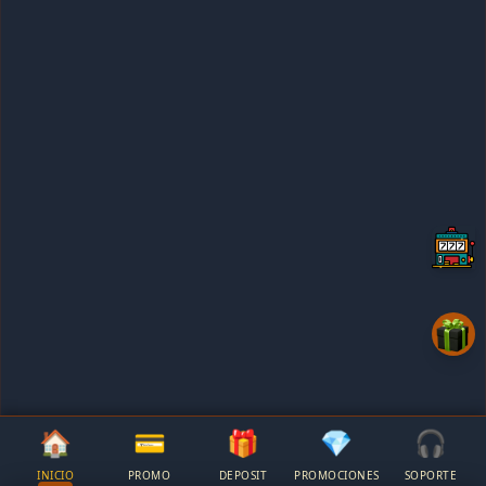
🏠
💳
🎁
💎
🎧
INICIO
PROMO
DEPOSIT
PROMOCIONES
SOPORTE