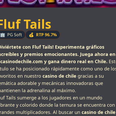
▶
Fluf Tails
🏢
PG Soft
💰
RTP 96.7%
Diviértete con Fluf Tails! Experimenta gráficos
ncreíbles y premios emocionantes. Juega ahora en
lcasinodechile.com y gana dinero real en Chile.
Est
ítulo se ha posicionado rápidamente como uno de lo
avoritos en nuestro
casino de chile
gracias a su
emática adorable y mecánicas innovadoras que
antienen la adrenalina al máximo.
luf Tails sumerge a los jugadores en un mundo
ibrante y colorido donde la ternura se encuentra con
randes multiplicadores. Al buscar un
casino de chile