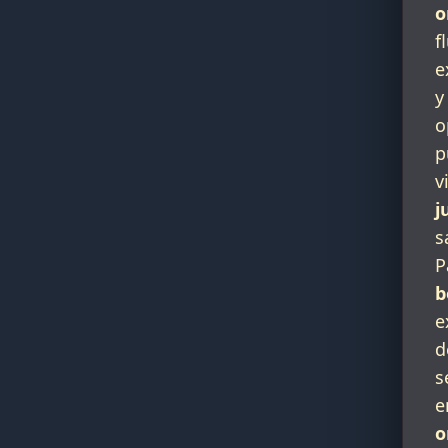
o
f
e
y
o
p
v
j
s
P
b
e
d
s
e
o