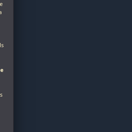
ue
a
ls
de
os