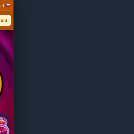
le 🇨🇱
hora!