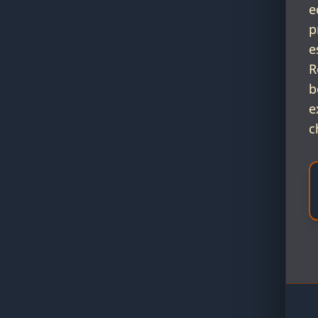
e
p
e
R
b
e
c