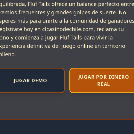
quilibrada, Fluf Tails ofrece un balance perfecto entr
remios frecuentes y grandes golpes de suerte. No
speres más para unirte a la comunidad de ganadores
egístrate hoy en clcasinodechile.com, reclama tu
ono y comienza a jugar Fluf Tails para vivir la
xperiencia definitiva del juego online en territorio
hileno.
JUGAR POR DINERO
JUGAR DEMO
REAL