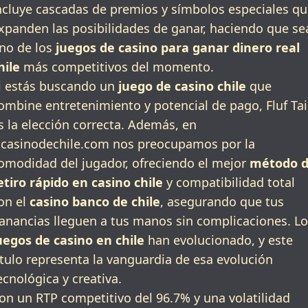
ncluye cascadas de premios y símbolos especiales q
xpanden las posibilidades de ganar, haciendo que se
no de los
juegos de casino para ganar dinero real
hile
más competitivos del momento.
i estás buscando un
juego de casino chile
que
ombine entretenimiento y potencial de pago, Fluf Tai
s la elección correcta. Además, en
lcasinodechile.com nos preocupamos por la
omodidad del jugador, ofreciendo el mejor
método 
etiro rápido en casino chile
y compatibilidad total
on el
casino banco de chile
, asegurando que tus
anancias lleguen a tus manos sin complicaciones. L
uegos de casino en chile
han evolucionado, y este
ítulo representa la vanguardia de esa evolución
ecnológica y creativa.
on un RTP competitivo del 96.7% y una volatilidad