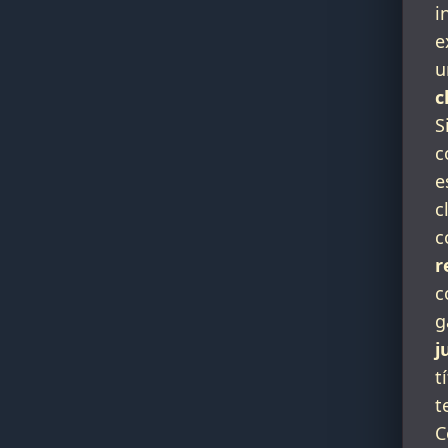
i
e
u
c
S
c
e
c
c
r
c
g
j
t
t
C