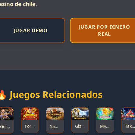
asino de chile
.
JUGAR POR DINERO
JUGAR DEMO
REAL
🔥
Juegos Relacionados
Fortune Festival
Giza Nights_ Hold and Win
Mystical Spirits
Take Santa's Shop
Golden Ark Buy Bonus
Savannah Pride