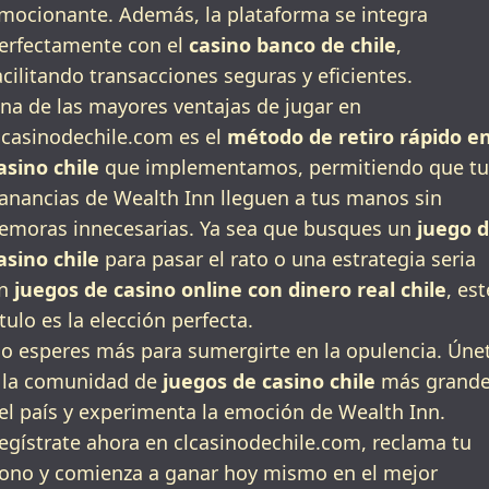
mocionante. Además, la plataforma se integra
erfectamente con el
casino banco de chile
,
acilitando transacciones seguras y eficientes.
na de las mayores ventajas de jugar en
lcasinodechile.com es el
método de retiro rápido e
asino chile
que implementamos, permitiendo que tu
anancias de Wealth Inn lleguen a tus manos sin
emoras innecesarias. Ya sea que busques un
juego 
asino chile
para pasar el rato o una estrategia seria
n
juegos de casino online con dinero real chile
, est
ítulo es la elección perfecta.
o esperes más para sumergirte en la opulencia. Úne
 la comunidad de
juegos de casino chile
más grand
el país y experimenta la emoción de Wealth Inn.
egístrate ahora en clcasinodechile.com, reclama tu
ono y comienza a ganar hoy mismo en el mejor