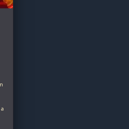
un
 a