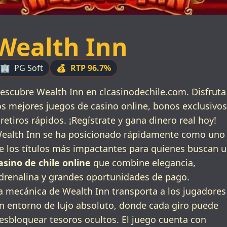
▶
Wealth Inn
🏢
PG Soft
💰
RTP 96.7%
escubre Wealth Inn en clcasinodechile.com. Disfruta
os mejores juegos de casino online, bonos exclusivos
 retiros rápidos. ¡Regístrate y gana dinero real hoy!
ealth Inn se ha posicionado rápidamente como uno
e los títulos más impactantes para quienes buscan 
asino de chile online
que combine elegancia,
drenalina y grandes oportunidades de pago.
a mecánica de Wealth Inn transporta a los jugadores
n entorno de lujo absoluto, donde cada giro puede
esbloquear tesoros ocultos. El juego cuenta con