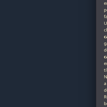
e
p
f
U
c
c
g
d
c
e
t
N
a
d
R
b