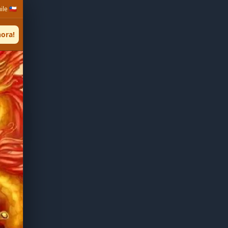
le 🇨🇱
hora!