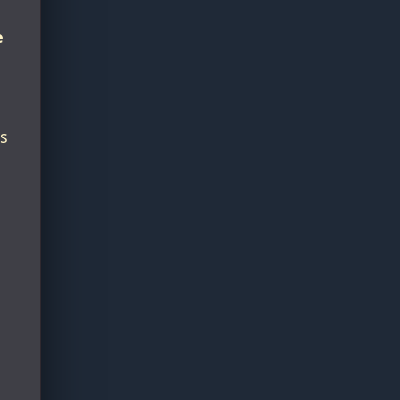
e
n
os